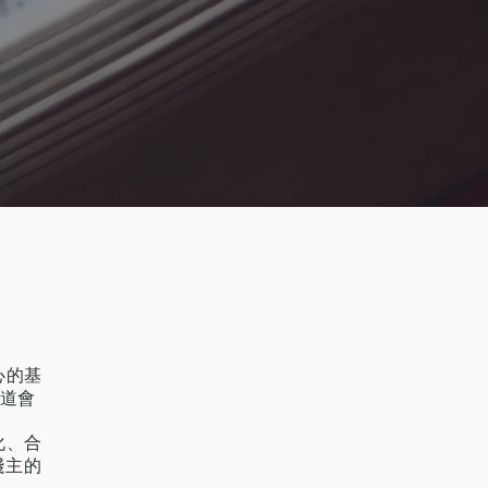
心的基
宣道會
化、合
踐主的