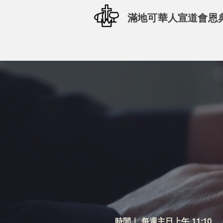
​滿地可華人宣道會恩
主
主
時間｜ 每週主日上午 11:10