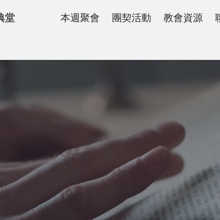
典堂
本週聚會
團契活動
教會資源
日崇拜
日崇拜