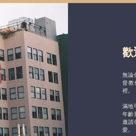
歡
無論
督教
裡。
滿地
年齡
邀請
愛。