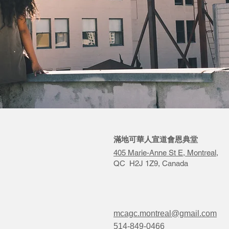
滿地可華人宣道會恩典堂
405 Marie-Anne St E, Montreal,
QC H2J 1Z9, Canada
mcagc.montreal@gmail.com
514-849-0466