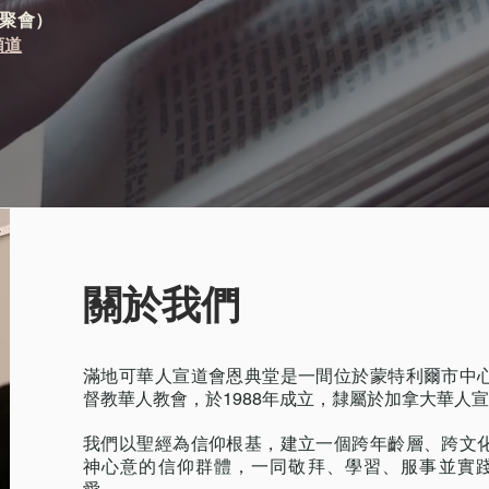
聚會）
 頻道
關於我們
滿地可華人宣道會恩典堂是一間位於蒙特利爾市中
督教華人教會，於1988年成立，隸屬於加拿大華人
我們以聖經為信仰根基，建立一個跨年齡層、跨文
神心意的信仰群體，一同敬拜、學習、服事並實