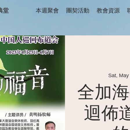
典堂
本週聚會
團契活動
教會資源
Sat, May
全加海
迴佈