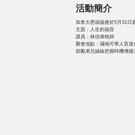
活動簡介
加拿大恩福協會於5月31日週
主題：人生的福音
講員：林信偉牧師
聚會地點：滿地可華人宣道會(13 Fin
鼓勵弟兄姊妹把握時機傳揚