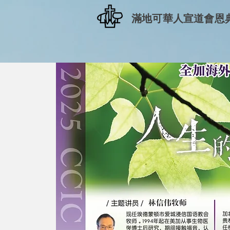
​滿地可華人宣道會恩