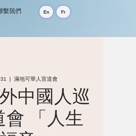
聯繫我們
En
Fr
 31
  |  
滿地可華人宣道會
外中國人巡
道會 「人生