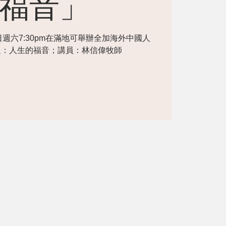
福音」
日週六7:30pm在滿地可舉辦全加海外中國人
題：人生的福音；講員：林信偉牧師