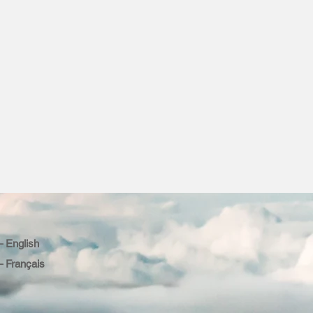
English
Français