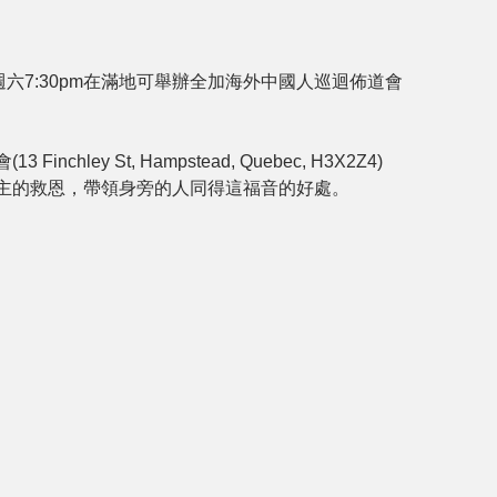
六7:30pm在滿地可舉辦全加海外中國人巡迴佈道會  
chley St, Hampstead, Quebec, H3X2Z4)
主的救恩，帶領身旁的人同得這福音的好處。